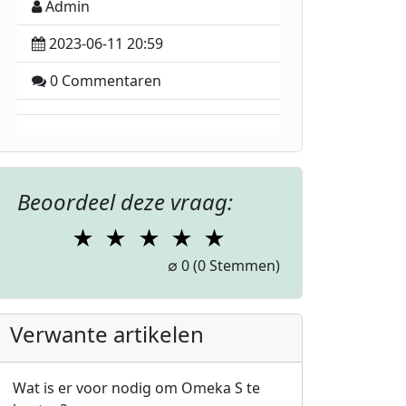
Admin
2023-06-11 20:59
0 Commentaren
Beoordeel deze vraag:
★
★
★
★
★
1 Star
2 Stars
3 Stars
4 Stars
5 Stars
∅
0
(0 Stemmen)
Verwante artikelen
Wat is er voor nodig om Omeka S te