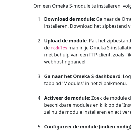
Om een Omeka S-
module
te installeren, vo
Download de module
: Ga naar de
Ome
installeren. Download het zipbestand 
Upload de module
: Pak het zipbestan
de
map in je Omeka S-installat
modules
met behulp van een FTP-client, zoals Fil
webhostingpaneel.
Ga naar het Omeka S-dashboard
: Lo
tabblad 'Modules' in het zijbalkmenu.
Activeer de module
: Zoek de module di
beschikbare modules en klik op de 'Inst
zal nu de module installeren en activer
Configureer de module (indien nodig