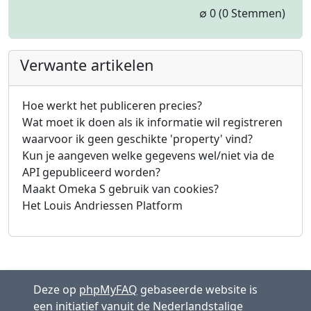
1 Star
2 Stars
3 Stars
4 Stars
5 Stars
∅
0
(0 Stemmen)
Verwante artikelen
Hoe werkt het publiceren precies?
Wat moet ik doen als ik informatie wil registreren
waarvoor ik geen geschikte 'property' vind?
Kun je aangeven welke gegevens wel/niet via de
API gepubliceerd worden?
Maakt Omeka S gebruik van cookies?
Het Louis Andriessen Platform
Deze op
phpMyFAQ
gebaseerde website is
een initiatief vanuit de Nederlandstalige